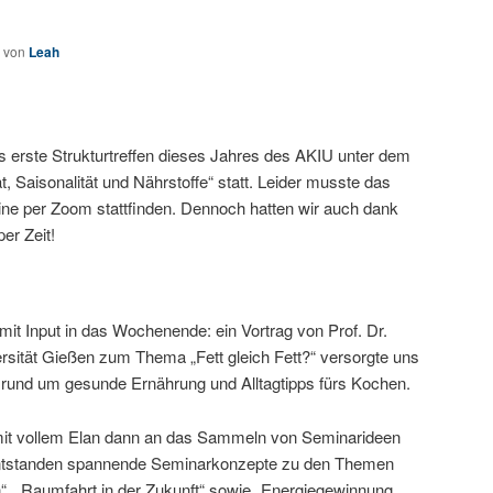
von
Leah
s erste Strukturtreffen dieses Jahres des AKIU unter dem
t, Saisonalität und Nährstoffe“ statt. Leider musste das
line per Zoom stattfinden. Dennoch hatten wir auch dank
er Zeit!
mit Input in das Wochenende: ein Vortrag von Prof. Dr.
rsität Gießen zum Thema „Fett gleich Fett?“ versorgte uns
 rund um gesunde Ernährung und Alltagtipps fürs Kochen.
t vollem Elan dann an das Sammeln von Seminarideen
entstanden spannende Seminarkonzepte zu den Themen
zin“, „Raumfahrt in der Zukunft“ sowie „Energiegewinnung