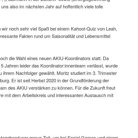
ns also im nächsten Jahr auf hoffentlich viele tolle
wir noch sehr viel Spaß bei einem Kahoot-Quiz von Leah,
eressante Fakten rund um Saisonalität und Lebensmittel
h die Wahl eines neuen AKIU-Koordinators statt. Da
 5 Jahren leider das Koordinator:innenteam verlässt, wurde
 ihrem Nachfolger gewählt. Moritz studiert im 3. Trimester
rg. Er ist seit Herbst 2020 in der Grundförderung der
eam des AKIU verstärken zu können. Für die Zukunft freut
e mit dem Arbeitskreis und interessanten Austausch mit
stagabend war genug Zeit, um bei Social Games und einem