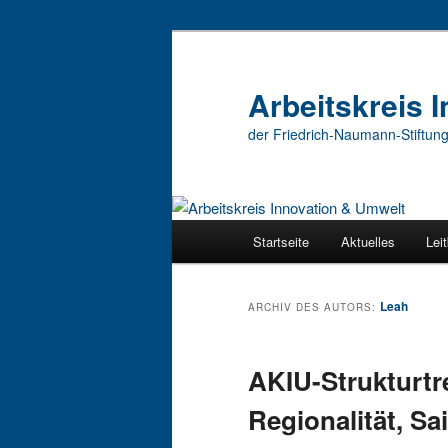
Zum
Zum
Inhalt
sekundären
wechseln
Inhalt
Arbeitskreis 
wechseln
der Friedrich-Naumann-Stiftung 
Hauptmenü
Startseite
Aktuelles
Leit
Leah
ARCHIV DES AUTORS:
AKIU-Strukturtr
Regionalität, Sa